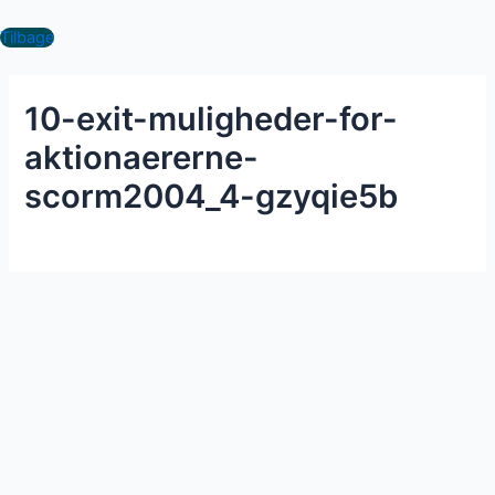
Gå
til
Tilbage
indholdet
10-exit-muligheder-for-
aktionaererne-
scorm2004_4-gzyqie5b