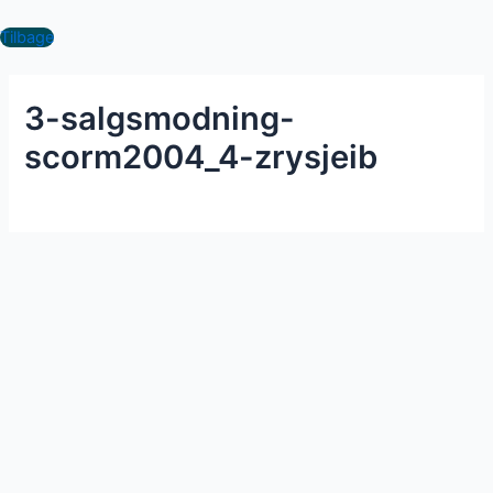
Gå
til
Tilbage
indholdet
3-salgsmodning-
scorm2004_4-zrysjeib