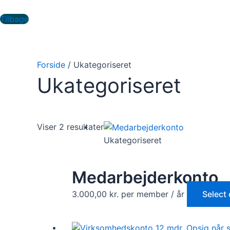
Gå
til
Tilbage
indholdet
Forside
/ Ukategoriseret
Ukategoriseret
Viser 2 resultater
Ukategoriseret
Medarbejderkonto
3.000,00
kr.
per member
/ år
Select