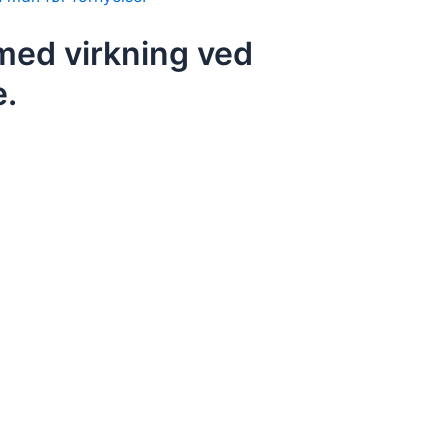
med virkning ved
e.